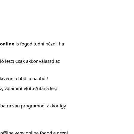
online
is fogod tudni nézni, ha
ló lesz! Csak akkor válaszd az
 kivenni ebből a napból!
, valamint előtte/utána lesz
ombatra van programod, akkor így
offline vagy online fogod e nézni