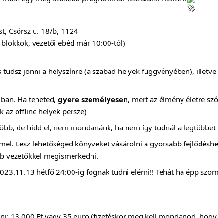
, Csörsz u. 18/b, 1124
 blokkok, vezetői ebéd már 10:00-tól)
s tudsz jönni a helyszínre (a szabad helyek függvényében), illetve
gban. Ha teheted,
gyere személyesen
, mert az élmény életre szó
k az offline helyek persze)
it több, de hidd el, nem mondanánk, ha nem így tudnál a legtöbbet
el. Lesz lehetőséged könyveket vásárolni a gyorsabb fejlődéshez
bb vezetőkkel megismerkedni.
2023.11.13 hétfő 24:00-ig fognak tudni elérni!! Tehát ha épp sz
ni: 13.000 Ft vagy 35 euro (fizetéskor meg kell mondanod, hogy 