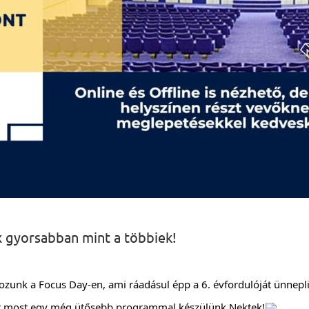
0x gyorsabban mint a többiek!
lkozunk a Focus Day-en, ami ráadásul épp a 6. évfordulóját ünnep
st most egy még ütősebb programmal készülünk Nektek!