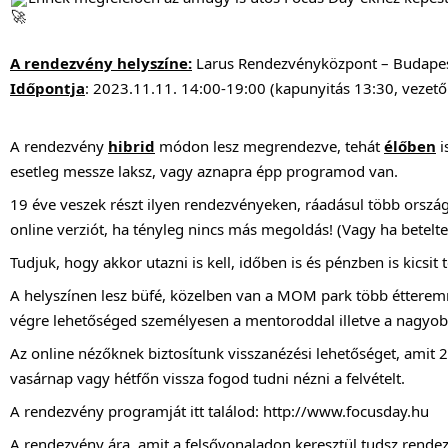
A rendezvény helyszíne:
Larus Rendezvényközpont – Budapest
Időpontja
: 2023.11.11. 14:00-19:00 (kapunyitás 13:30, vezető
A rendezvény
hibrid
módon lesz megrendezve, tehát
élőben
i
esetleg messze laksz, vagy aznapra épp programod van.
19 éve veszek részt ilyen rendezvényeken, ráadásul több orszá
online verziót, ha tényleg nincs más megoldás! (Vagy ha betelte
Tudjuk, hogy akkor utazni is kell, időben is és pénzben is kics
A helyszínen lesz büfé, közelben van a MOM park több étteremm
végre lehetőséged személyesen a mentoroddal illetve a nagyo
Az online nézőknek biztosítunk visszanézési lehetőséget, amit 
vasárnap vagy hétfőn vissza fogod tudni nézni a felvételt.
A rendezvény programját itt találod:
http://www.focusday.hu
A rendezvény ára, amit a felsővonaladon keresztül tudsz rendez