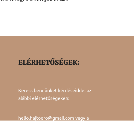
ELÉRHETŐSÉGEK:
Keress bennünket kérdéseiddel az
alábbi elérhetőségeken:
hello.hajtoero@gmail.com vagy a
kapcsolat
menüpont alatt!