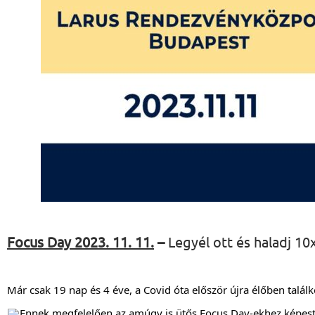
Focus Day 2023. 11. 11.
–
Legyél ott és haladj 1
Már csak 19 nap és 4 éve, a Covid óta először újra élőben talá
Ennek megfelelően az amúgy is ütős Focus Day-ekhez képe