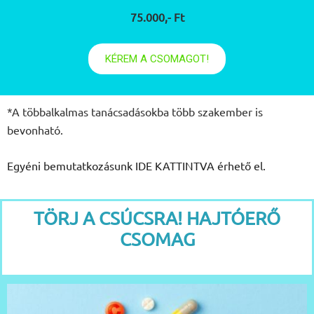
75.000,- Ft
KÉREM A CSOMAGOT!
*A többalkalmas tanácsadásokba több szakember is
bevonható.
Egyéni bemutatkozásunk IDE KATTINTVA érhető el.
TÖRJ A CSÚCSRA! HAJTÓERŐ
CSOMAG