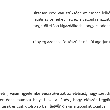
Biztosan erre van szüksége az ember lelké
hatalmas terheket helyez a vállunkra azzal,
megerőltetőbb kigazdálkodni, hogy mindenr
Tényleg azonnal, felkészülés nélkül ugorjun
getni, vajon figyelembe vesszük-e azt az elvárást, hogy szel
er édes mámora helyett azt a lépést, hogy először
tegyü
ítása), és csak utolsó sorban
legyünk
, akár a lábunkat lógatva, 