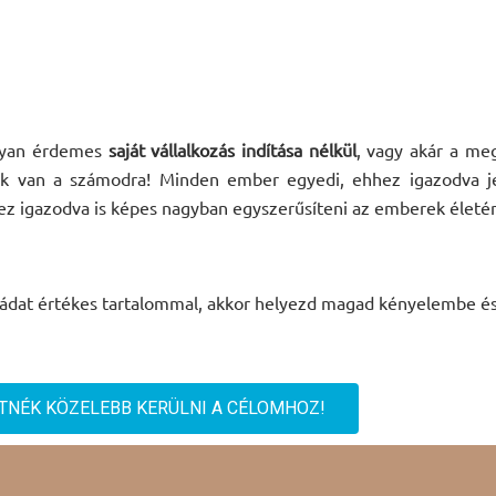
ogyan érdemes
saját vállalkozás indítása nélkül
, vagy akár a me
k van a számodra! Minden ember egyedi, ehhez igazodva jel
 igazodva is képes nagyban egyszerűsíteni az emberek életé
órádat értékes tartalommal, akkor helyezd magad kényelembe és 
TNÉK KÖZELEBB KERÜLNI A CÉLOMHOZ!