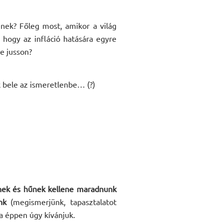
nek? Főleg most, amikor a világ
 hogy az infláció hatására egyre
e jusson?
k bele az ismeretlenbe… (?)
ídnek és hűnek kellene maradnunk
nk
(megismerjünk, tapasztalatot
ha éppen úgy kívánjuk.