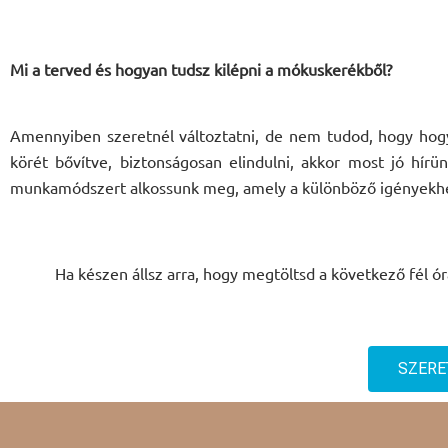
Mi a terved és hogyan tudsz kilépni a mókuskerékből?
Amennyiben szeretnél változtatni, de nem tudod, hogy h
körét bővítve, biztonságosan elindulni,
akkor most
jó hírün
munkamódszert alkossunk meg, amely a különböző igényekhez
Ha készen állsz arra, hogy megtöltsd a következő fél 
SZERE