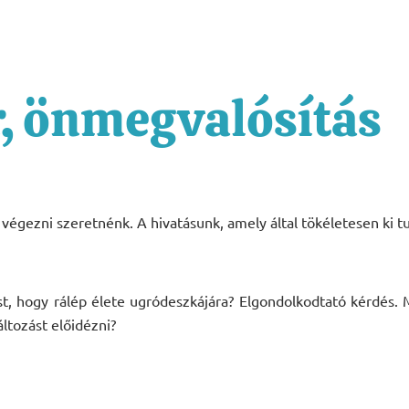
r, önmegvalósítás
végezni szeretnénk. A hivatásunk, amely által tökéletesen ki 
st, hogy rálép élete ugródeszkájára? Elgondolkodtató kérdés.
ltozást előidézni?