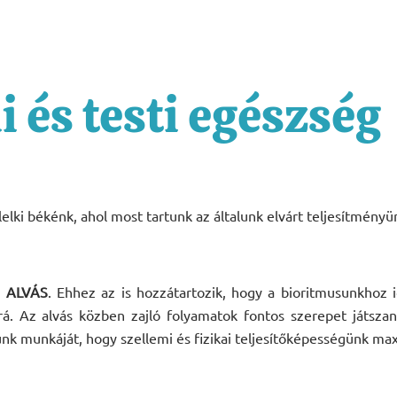
i és testi egészség
lelki békénk, ahol most tartunk az általunk elvárt teljesítmény
z
ALVÁS
. Ehhez az is hozzátartozik, hogy a bioritmusunkhoz i
 rá. Az alvás közben zajló folyamatok fontos szerepet játs
 munkáját, hogy szellemi és fizikai teljesítőképességünk ma