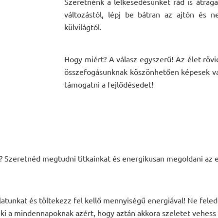
Szeretnénk a lelkesedésünket rád is átrag
változástól, lépj be bátran az ajtón és n
külvilágtól.
Hogy miért? A válasz egyszerű! Az élet rövi
összefogásunknak köszönhetően képesek vag
támogatni a fejlődésedet!
 Szeretnéd megtudni titkainkat és energikusan megoldani az el
latunkat és töltekezz fel kellő mennyiségű energiával! Ne fele
i a mindennapoknak azért, hogy aztán akkora szeletet vehess ki