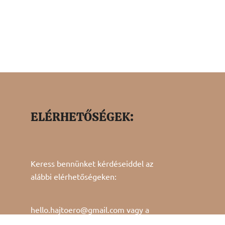
ELÉRHETŐSÉGEK:
Keress bennünket kérdéseiddel az
alábbi elérhetőségeken:
hello.hajtoero@gmail.com vagy a
kapcsolat
menüpont alatt!