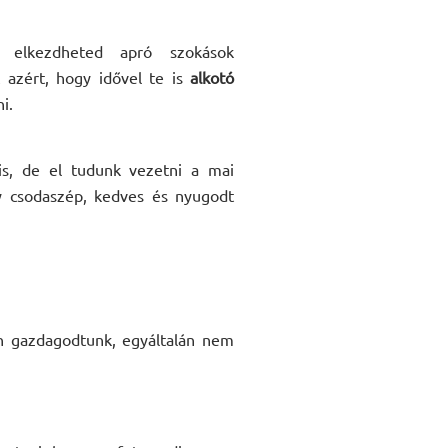
 elkezdheted apró szokások
t azért, hogy idővel te is
alkotó
i.
s, de el tudunk vezetni a mai
gy csodaszép, kedves és nyugodt
en gazdagodtunk, egyáltalán nem