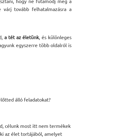
asztani, hogy ne futamodj meg a
e várj tovább felhatalmazásra a
d,
a tét az életünk
, és különleges
yunk egyszerre több oldalról is
őtted álló feladatokat?
dd, célunk most itt nem termékek
 az élet tortájából, amelyet