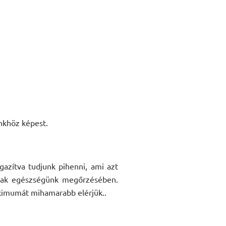
ünkhöz képest.
gazítva tudjunk pihenni, ami azt
zanak egészségünk megőrzésében.
ximumát mihamarabb elérjük..