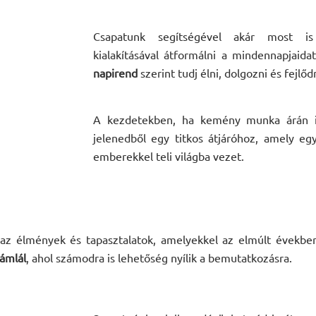
Csapatunk segítségével akár most is
kialakításával átformálni a mindennapjaida
napirend
szerint tudj élni, dolgozni és fejlődn
A kezdetekben, ha kemény munka árán i
jelenedből egy titkos átjáróhoz, amely e
emberekkel teli világba vezet.
k az élmények és tapasztalatok, amelyekkel az elmúlt évekb
zámlál
, ahol számodra is lehetőség nyílik a bemutatkozásra.